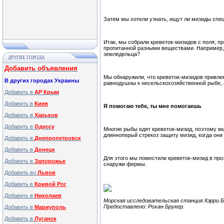
Затем мы хотели узнать, ищут ли мизиды спе
Итак, мы собрали креветок-мизидов с поля, п
пропитанной разными веществами. Например, 
земледельца?
ДРУГИЕ ГОРОДА
Добавить объявления
Мы обнаружили, что креветок-мизидов привлек
В других городах Украины
равнодушны к несельскохозяйственной рыбе, 
Добавить в
АР Крым
Добавить в
Киев
Я помогаю тебе, ты мне помогаешь
Добавить в
Харьков
Добавить в
Одессу
Многие рыбы едят креветок-мизид, поэтому м
длинноперый стрекоз защиту мизид, когда они
Добавить в
Днепропетровск
Добавить в
Донецк
Для этого мы поместили креветок-мизид в про
Добавить в
Запорожье
снаружи фермы.
Добавить во
Львов
Добавить в
Кривой Рог
Добавить в
Николаев
Морская исследовательская станция Кэрри 
Предоставлено: Рохан Брукер.
Добавить в
Мариуполь
Добавить в
Луганск