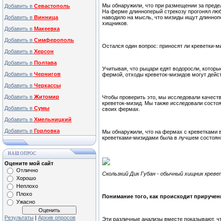
Мы обнаружили, что при размещении за преде
Добавить в
Севастополь
На ферме длинноперый стрекозу прогонял люб
Добавить в
Винница
наводило на мысль, что мизиды ищут длинноп
хищников.
Добавить в
Макеевка
Добавить в
Симферополь
Остался один вопрос: приносят ли креветки-
Добавить в
Херсон
Добавить в
Полтава
Учитывая, что рыцари едят водоросли, которы
Добавить в
Чернигов
фермой, отходы креветок-мизидов могут дейст
Добавить в
Черкассы
Добавить в
Житомир
Чтобы проверить это, мы исследовали качест
креветок-мизид. Мы также исследовали состоя
Добавить в
Сумы
своих фермах.
Добавить в
Хмельницкий
Добавить в
Горловка
Мы обнаружили, что на фермах с креветками в
креветками-мизидами была в лучшем состоян
НАШ ОПРОС
Оцените мой сайт
Отлично
Скользкий Дик Губан - обычный хищник кревето
Хорошо
Неплохо
Плохо
Понимание того, как происходит приручен
Ужасно
Результаты
|
Архив опросов
Эти различные анализы вместе показывают, ч