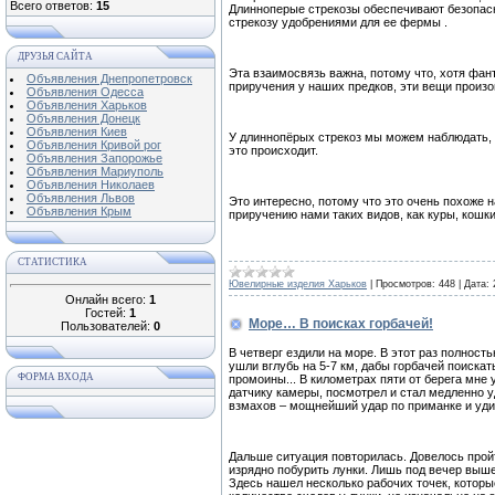
Всего ответов:
15
Длинноперые стрекозы обеспечивают безопас
стрекозу удобрениями для ее фермы .
ДРУЗЬЯ САЙТА
Эта взаимосвязь важна, потому что, хотя фа
Объявления Днепропетровск
приручения у наших предков, эти вещи произ
Объявления Одесса
Объявления Харьков
Объявления Донецк
Объявления Киев
У длиннопёрых стрекоз мы можем наблюдать, к
Объявления Кривой рог
это происходит.
Объявления Запорожье
Объявления Мариуполь
Объявления Николаев
Объявления Львов
Это интересно, потому что это очень похоже 
Объявления Крым
приручению нами таких видов, как куры, кошки
СТАТИСТИКА
Ювелирные изделия Харьков
|
Просмотров:
448
|
Дата:
Онлайн всего:
1
Гостей:
1
Море… В поисках горбачей!
Пользователей:
0
В четверг ездили на море. В этот раз полность
ушли вглубь на 5-7 км, дабы горбачей поискат
ФОРМА ВХОДА
промоины... В километрах пяти от берега мне
датчику камеры, посмотрел и стал медленно 
взмахов – мощнейший удар по приманке и уди
Дальше ситуация повторилась. Довелось прой
изрядно побурить лунки. Лишь под вечер выше
Здесь нашел несколько рабочих точек, котор