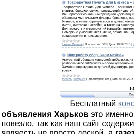
Трафаретная Печать Для Бизнеса – 
Трафаретная Печать Для Бизнеса – оригинальн
визиток, брошюр, меню, приглашений и друго
Ваш профессиональный бренд или идею под «кл
общепита мы печатаем флаера, брошюры, листо
бизнеса, агентов, фрилансеров и других комм
листы, листовки, наклейки, а также на аксессу
Для торжеств и мероприятий (свадьбы, презен
Номерки с указание мест, меню, печать на ша
поздравления и приглашения.
Тюнинг Харьков
|
Просмотров:
503
|
Дата:
18.09.2015
|
Ищу работу сборщиком мебели
Аккуратный сборщик корпусной мебели,как на 
разборка мебели!!Монтаж мебели купленной в 
Замена поврежденных деталей,фурнитуры,регу
время.
Мебель, интерьер
|
Просмотров:
405
|
Дата:
08.08.2015
1-
Cop
Бесплатный
кон
объявления Харьков
это именно 
повезло, так как наш сайт содерж
являесть не просто доской, а
газе