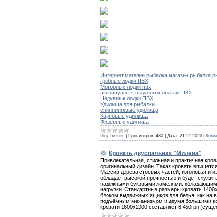
Интернет магазин рыбалка магазин рыбалка 
гребные лодки ПВХ
Моторные лодки пвх
аксессуары к надувным лодкам ПВХ
Надувные лодки ПВХ
Удилища для рыбалки
спиннинговые удилища
Карповые удилища
Фидерные удилища
Шоу-бизнес
|
Просмотров:
430
|
Дата:
21.12.2020
|
Комм
Кровать двуспальная "Милена"
Привлекательная, стильная и практичная кров
оригинальный дизайн. Такая кровать впишется
Массив дерева стоевых частей, изголовья и и
обладает высокой прочностью и будет служит
надёжными буковыми ламелями, обладающим
нагрузки. Стандартные размеры кровати 1400х
блоком выдвижных ящиков для белья, как на в
подъёмным механизмом и двумя большими кор
кровати 1600х2000 составляет 8 450грн (суще