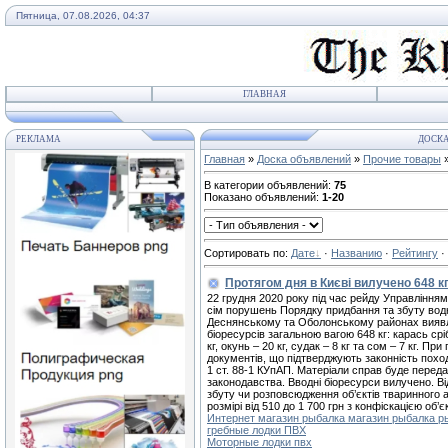
Пятница, 07.08.2026, 04:37
ГЛАВНАЯ
РЕКЛАМА
ДОСКА
Главная
»
Доска объявлений
»
Прочие товары
»
В категории объявлений
:
75
Показано объявлений
:
1-20
Сортировать по
:
Дате
·
Названию
·
Рейтингу
·
Протягом дня в Києві вилучено 648 к
22 грудня 2020 року під час рейду Управління
сім порушень Порядку придбання та збуту водни
Деснянському та Оболонському районах виявлен
біоресурсів загальною вагою 648 кг: карась срібл
кг, окунь – 20 кг, судак – 8 кг та сом – 7 кг.
документів, що підтверджують законність похо
1 ст. 88-1 КУпАП. Матеріали справ буде переда
законодавства. Вводні біоресурси вилучено. Ві
збуту чи розповсюдження об’єктів тваринного 
розмірі від 510 до 1 700 грн з конфіскацією об’є
Интернет магазин рыбалка магазин рыбалка 
гребные лодки ПВХ
Моторные лодки пвх