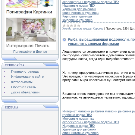
аксессуары к надувным лодкам ПВХ
Надувные лодки ПВХ
Удилища для рыбалки
спиннинговые удилища
Карповые удилища
Фидерные удилища
Хозяйственные товары Харьков
|
Просмотров:
329
|
Дат
Рыба, выращивающая водоросли, пр
управлять своими фермами
Полиграфия в Днепре
Люди являются экспертами в приручении друг
бы городов, супермаркетов и домашних живот
сотрудничества, когда один вид обеспечивает
МЕНЮ САЙТА
Главная страница
Хотя люди приручили различные растения и жи
Это правда, что некоторые насекомые (среди 
Информация о сайте
пределами мира насекомых существует неско
Фотоальбомы
Обратная связь
Доска объявлений
В нашем новом исследовании мы описываем то
животное, не являющееся человеком, одомашн
РЕКЛАМА
Интернет магазин рыбалка магазин рыбалка 
гребные лодки ПВХ
Моторные лодки пвх
аксессуары к надувным лодкам ПВХ
Надувные лодки ПВХ
Удилища для рыбалки
спиннинговые удилища