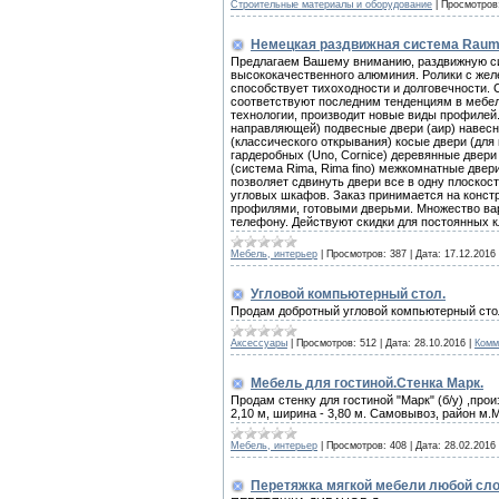
Строительные материалы и оборудование
|
Просмотров
Немецкая раздвижная система Raum
Предлагаем Вашему вниманию, раздвижную си
высококачественного алюминия. Ролики с же
способствует тихоходности и долговечности.
соответствуют последним тенденциям в мебел
технологии, производит новые виды профилей
направляющей) подвесные двери (аир) навесные
(классического открывания) косые двери (дл
гардеробных (Uno, Cornice) деревянные двер
(система Rima, Rima fino) межкомнатные двер
позволяет сдвинуть двери все в одну плоскос
угловых шкафов. Заказ принимается на конст
профилями, готовыми дверьми. Множество вар
телефону. Действуют скидки для постоянных к
Мебель, интерьер
|
Просмотров:
387
|
Дата:
17.12.2016
Угловой компьютерный стол.
Продам добротный угловой компьютерный стол
Аксессуары
|
Просмотров:
512
|
Дата:
28.10.2016
|
Комм
Мебель для гостиной.Стенка Марк.
Продам стенку для гостиной "Марк" (б/у) ,про
2,10 м, ширина - 3,80 м. Самовывоз, район м.
Мебель, интерьер
|
Просмотров:
408
|
Дата:
28.02.2016
Перетяжка мягкой мебели любой сл