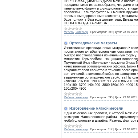
ПЕРЕТЯЖКА ДИВАНОВ Диван можно назвать ца
породили такое их разнообразие, что даже о
изначальную форму и функциональность издел
проблемы. Если требуется мы меняем пружины,
поломанные деревянные элементы, механизмы
будет служить Вам еще долгие годы. Выезд
ЦЕНЫ ГОРОДА ХАРЬКОВА
Мебель, интерьер
|
Просмотров:
369
|
Дата:
23.10.2015
Ортопедические матрасы
Изготовление ортопедических матрасов К кажд
пропитанная антибактериальным составом, ги
быстро восстанавливает изначальную форму.
мягкости». Термовойлок - защищает пенополиу
Пружинный блок «Боннель» - пружины блока Б
качественный ортопедический эффект. Блоки 
сохраняют свои свойства в течение всего сро
вентиляцией. в кокосовой койре не заводятся
выраженные ортопедические свойства Наполн
клиента. 70x190- 1900 80x190- 2200 80x200-23
140x190- 3700 140x200- 3800 150x190- 4000 15
180x200- 4900
Мебель, интерьер
|
Просмотров:
395
|
Дата:
23.10.2015
Изготовление мягкой мебели
Одна из основных проблем, с которой можно с
размеров. Наша основная работа - производс
любой сложности и дизайна. Размер, фактуру 
Мебель, интерьер
|
Просмотров:
417
|
Дата:
23.10.2015