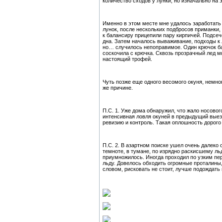
количество сходов у лунки, но изначально на 
Именно в этом месте мне удалось заработать п
лунок, после нескольких подбросов приманки
к балансиру прицепили пару кирпичей. Подсеч
дна. Затем началось вываживание, подходы к 
но… случилось непоправимое. Один крючок ба
соскочила с крючка. Сквозь прозрачный лед м
настоящий трофей.
Чуть позже еще одного весомого окуня, немног
же причине.
П.С. 1. Уже дома обнаружил, что жало носовог
интенсивная ловля окуней в предыдущий выезд
ревизию и контроль. Такая оплошность дорого
П.С. 2. В азартном поиске ушел очень далеко
темноте, в тумане, по изрядно раскисшему ль
приумножилось. Иногда проходил по узким пе
льду. Довелось обходить огромные проталины,
словом, рисковать не стоит, лучше подождать