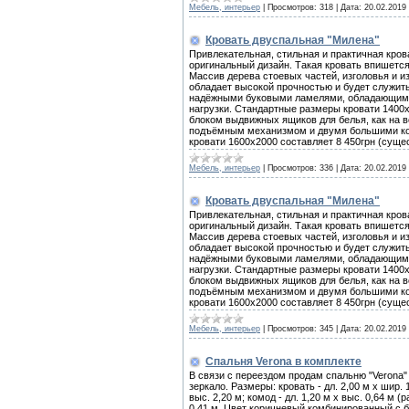
Мебель, интерьер
|
Просмотров:
318
|
Дата:
20.02.2019
Кровать двуспальная "Милена"
Привлекательная, стильная и практичная кров
оригинальный дизайн. Такая кровать впишется
Массив дерева стоевых частей, изголовья и и
обладает высокой прочностью и будет служит
надёжными буковыми ламелями, обладающим
нагрузки. Стандартные размеры кровати 1400х
блоком выдвижных ящиков для белья, как на в
подъёмным механизмом и двумя большими кор
кровати 1600х2000 составляет 8 450грн (суще
Мебель, интерьер
|
Просмотров:
336
|
Дата:
20.02.2019
Кровать двуспальная "Милена"
Привлекательная, стильная и практичная кров
оригинальный дизайн. Такая кровать впишется
Массив дерева стоевых частей, изголовья и и
обладает высокой прочностью и будет служит
надёжными буковыми ламелями, обладающим
нагрузки. Стандартные размеры кровати 1400х
блоком выдвижных ящиков для белья, как на в
подъёмным механизмом и двумя большими кор
кровати 1600х2000 составляет 8 450грн (суще
Мебель, интерьер
|
Просмотров:
345
|
Дата:
20.02.2019
Спальня Verona в комплекте
В связи с переездом продам спальню "Verona" 
зеркало. Размеры: кровать - дл. 2,00 м х шир. 
выс. 2,20 м; комод - дл. 1,20 м х выс. 0,64 м 
0,41 м. Цвет коричневый комбинированный с б