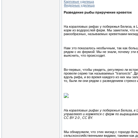
Карповые удилища
Фидерные удилища
Разведение рыбы приручение креветок
На коралловых рифах у побережья Белиза, в Ц
корм из водорослей ферм. Мы заметили, что 
ракообразных, называемых креветками-мизид
Нам это показалось необычным, так как боль
рядом с их фермой. Мы не знали, почему эти 
выяснить, что происходит.
Во-первых, чтобы увидеть, регулярно ли вст
провели серию так называемых "transects". 
вдоль рифа, и во время каждого из них мы зап
то, были ли они рядом с разведением стрекоз 
На коралловых рифах у побережья Белиза, в
управляют и кормятся с ферм по выращивани
CC BY 2.0 , CC BY.
Мы обнаружили, что этих мизид с гораздо бо
сельскохозяйственными видами, такими как дл