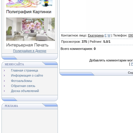
Контактное лицо
:
Екатерина
E
W
|
Телефон
:
099
Просмотров
:
375
|
Рейтинг
:
5.0
/
1
Всего комментариев
:
0
Полиграфия в Днепре
Добавлять комментарии могу
[
Р
МЕНЮ САЙТА
Главная страница
Cop
Информация о сайте
Фотоальбомы
Обратная связь
Доска объявлений
РЕКЛАМА