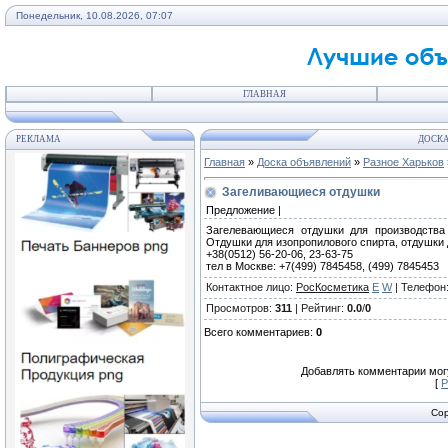
Понедельник, 10.08.2026, 07:07
ГЛАВНАЯ
РЕКЛАМА
ДОСКА
Главная
»
Доска объявлений
»
Разное Харьков
Загеливающиеся отдушки
Предложение |
Загелевающиеся отдушки для производства 
Отдушки для изопропилового спирта, отдушки 
+38(0512) 56-20-06, 23-63-75
тел в Москве: +7(499) 7845458, (499) 7845453
Контактное лицо
:
РосКосметика
E
W
|
Телефон
Просмотров
:
311
|
Рейтинг
:
0.0
/
0
Всего комментариев
:
0
Добавлять комментарии могу
[
Р
Cop