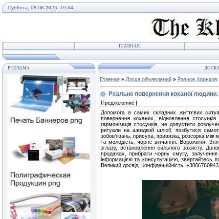
Суббота, 08.08.2026, 19:34
ГЛАВНАЯ
РЕКЛАМА
ДОСКА
Главная
»
Доска объявлений
»
Разное Харьков
Реальне повернення коханої людини. З
Предложение |
Допомога в самих складних життєвих ситуац
повернення коханих, відновлення стосунків 
гармонізація стосунків, не допустити розлуче
ритуали на швидкий шлюб, позбутися самотно
зобов'язань, присуха, привязка, розсорка між к
та молодість, чорне вінчання. Ворожіння. Зня
зглазу, встановлення сильного захисту. Допом
продажах, прибрати чорну смугу, залучення
інформацією та консультацією, звертайтесь п
Великий досвід. Конфіденційність. +380676094