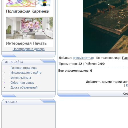
Полиграфия в Днепре
Добавил
:
grinevickiymag
|
Контактное лицо
:
Пав
МЕНЮ САЙТА
Просмотров
:
22
|
Рейтинг
:
0.0
/
0
Главная страница
Всего комментариев
:
0
Информация о сайте
Фотоальбомы
Добавлять комментарии могу
Обратная связь
[
Р
Доска объявлений
Cop
РЕКЛАМА