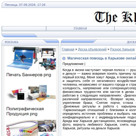
Пятница, 07.08.2026, 17:26
ГЛАВНАЯ
РЕКЛАМА
ДОСКА
Главная
»
Доска объявлений
»
Разное Харьков
Магическая помощь в Харькове онлай
Предложение |
Когда в жизни наступает черная полоса — ру
и деньги — важно вовремя понять причину пр
первый взгляд. Меня зовут Арида, я помогаю 
и защитить себя от негативного воздейств
человека, независимо от вашего города и стр
холодность, напряжение или соперница/соп
финансовых трудностях или застое в делах 
работаю в следующих направлениях: -Диагнос
различной направленности; -Возврат мужа
укрепление брака; -Снятие порчи, сглаза 
-Денежные ритуалы и работа с карьерным
-Гармонизация отношений с близкими и колл
определить источник проблемы и выбрать на
конфиденциально и с индивидуальным подход
Арида маг Харьков дистанционно, ясновидящая
фото, вернуть любимого Харьков, снять по
Харьков, ритуалы на деньги Харьков.