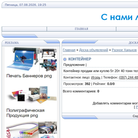
Пятница, 07.08.2026, 19:25
ГЛАВНАЯ
РЕКЛАМА
ДОСКА
Главная
»
Доска объявлений
»
Разное Харьков
КОНТЕЙНЕР
Предложение |
Контейнер продам или куплю 5т 20т 40 тонн тел.
Контактное лицо
:
Игорь
|
Телефон
:
(097) 244 48
Просмотров
:
392
|
Рейтинг
:
0.0
/
0
Всего комментариев
:
0
Добавлять комментарии могу
[
Р
Cop