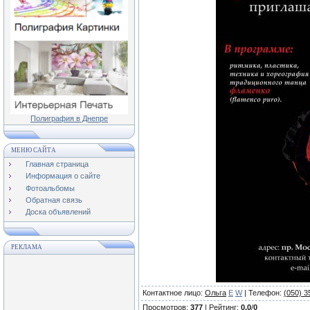
Полиграфия в Днепре
МЕНЮ САЙТА
Главная страница
Информация о сайте
Фотоальбомы
Обратная связь
Доска объявлений
РЕКЛАМА
Контактное лицо
:
Ольга
E
W
|
Телефон
:
(050) 3
Просмотров
:
377
|
Рейтинг
:
0.0
/
0