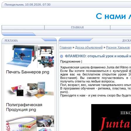
Понедельник, 10.08.2026, 07:30
ГЛАВНАЯ
РЕКЛАМА
ДОСКА
Главная
»
Доска объявлений
»
Разное Харьков
ФЛАМЕНКО: открытый урок и новый 
Предложение |
Харьковская школа фламенко Junta del Ritmo
Если Вы хотите познакомиться с культурой 
ждем вас на бесплатном открытом уроке 16
Восстания). Вы сможете поучаствовать в 
получить ответы на любые вопросы.
Пол, возраст, вес, наличие танцевального опы
В программе обучения - ритмика, пластика, т
puro).
Приходите к нам - и уже очень скоро Вы будет