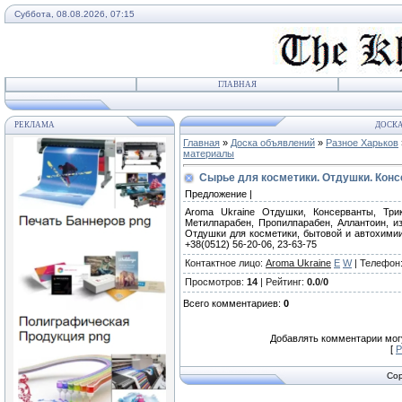
Суббота, 08.08.2026, 07:15
ГЛАВНАЯ
РЕКЛАМА
ДОСКА
Главная
»
Доска объявлений
»
Разное Харьков
материалы
Сырье для косметики. Отдушки. Конс
Предложение |
Aroma Ukraine Отдушки, Консерванты, Трик
Метилпарабен, Пропилпарабен, Аллантоин, и
Отдушки для косметики, бытовой и автохими
+38(0512) 56-20-06, 23-63-75
Контактное лицо
:
Aroma Ukraine
E
W
|
Телефон
Просмотров
:
14
|
Рейтинг
:
0.0
/
0
Всего комментариев
:
0
Добавлять комментарии могу
[
Р
Cop