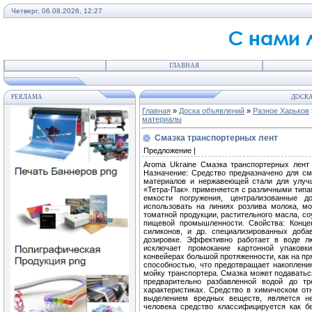
Четверг, 06.08.2026, 12:27
ГЛАВНАЯ
РЕКЛАМА
ДОСКА
Главная
»
Доска объявлений
»
Разное Харьков
материалы
Смазка транспортерных лент
Предложение |
Aroma Ukraine Смазка транспортерных лент 
Назначение: Средство предназначено для с
материалов и нержавеющей стали для улучш
«Тетра-Пак». применяется с различными типа
емкости погружения, централизованные д
использовать на линиях розлива молока, мол
томатной продукции, растительного масла, соу
пищевой промышленности. Свойства: Концен
силиконов, и др. специализированных доба
дозировке. Эффективно работает в воде лю
исключает промокание картонной упаковк
конвейерах большой протяженности, как на пр
способностью, что предотвращает накоплен
мойку транспортера. Смазка может подаватьс
предварительно разбавленной водой до тр
характеристиках. Средство в химическом от
выделением вредных веществ, является не
человека средство классифицируется как б