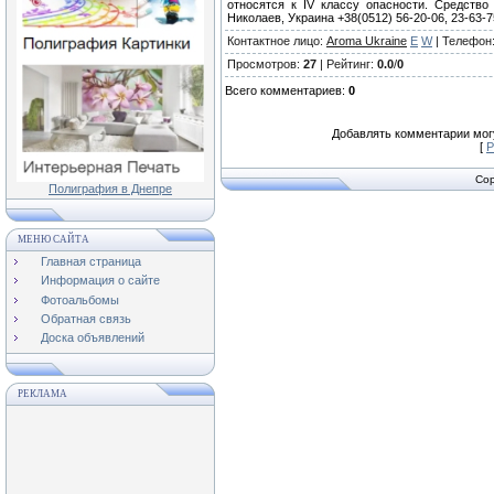
относятся к IV классу опасности. Средств
Николаев, Украина +38(0512) 56-20-06, 23-63-7
Контактное лицо
:
Aroma Ukraine
E
W
|
Телефон
Просмотров
:
27
|
Рейтинг
:
0.0
/
0
Всего комментариев
:
0
Добавлять комментарии могу
[
Р
Cop
Полиграфия в Днепре
МЕНЮ САЙТА
Главная страница
Информация о сайте
Фотоальбомы
Обратная связь
Доска объявлений
РЕКЛАМА