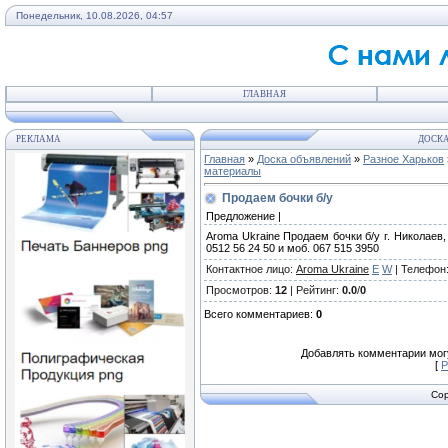
Понедельник, 10.08.2026, 04:57
ГЛАВНАЯ
РЕКЛАМА
ДОСКА
Главная
»
Доска объявлений
»
Разное Харьков
материалы
Продаем бочки б/у
Предложение |
Aroma Ukraine Продаем бочки б/у г. Николаев
0512 56 24 50 и моб. 067 515 3950
Контактное лицо
:
Aroma Ukraine
E
W
|
Телефон
Просмотров
:
12
|
Рейтинг
:
0.0
/
0
Всего комментариев
:
0
Добавлять комментарии могу
[
Р
Cop