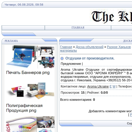
Четверг, 06.08.2026, 09:58
ГЛАВНАЯ
РЕКЛАМА
ДОСКА
Главная
»
Доска объявлений
»
Разное Харьков
материалы
Отдушки от производителя.
Предложение |
Aroma Ukraine Отдушки от сертифицирован
бытовой химии ООО "АРОМА ЮКРЕЙН" " В асс
водорастворимые, отдушки для изопропанола, 
отдушка г. Николаев, Украина +38(0512) 56-20-
Контактное лицо
:
Aroma Ukraine
E
W
|
Телефон
Просмотров
:
15
|
Рейтинг
:
0.0
/
0
Всего комментариев
:
0
Добавлять комментарии могу
[
Р
Cop