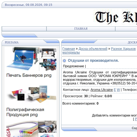
Воскресенье, 09.08.2026, 09:15
ГЛАВНАЯ
РЕКЛАМА
ДОСКА
Главная
»
Доска объявлений
»
Разное Харьков
материалы
Отдушки от производителя.
Предложение |
Aroma Ukraine Отдушки от сертифицирован
бытовой химии ООО "АРОМА ЮКРЕЙН" " В асс
водорастворимые, отдушки для изопропанола, 
отдушка г. Николаев, Украина +38(0512) 56-20-
Контактное лицо
:
Aroma Ukraine
E
W
|
Телефон
Просмотров
:
30
|
Рейтинг
:
0.0
/
0
Всего комментариев
:
0
Добавлять комментарии могу
[
Р
Cop