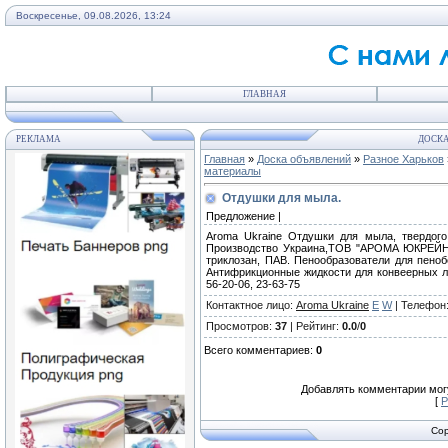
Воскресенье, 09.08.2026, 13:24
ГЛАВНАЯ
РЕКЛАМА
ДОСКА
Главная
»
Доска объявлений
»
Разное Харьков
материалы
Отдушки для мыла.
Предложение |
Aroma Ukraine Отдушки для мыла, твердого
Производство Украина,ТОВ "АРОМА ЮКРЕЙН" 
триклозан, ПАВ. Пенообразователи для пеноб
Антифрикционные жидкости для конвеерных ле
56-20-06, 23-63-75
Контактное лицо
:
Aroma Ukraine
E
W
|
Телефон
Просмотров
:
37
|
Рейтинг
:
0.0
/
0
Всего комментариев
:
0
Добавлять комментарии могу
[
Р
Cop