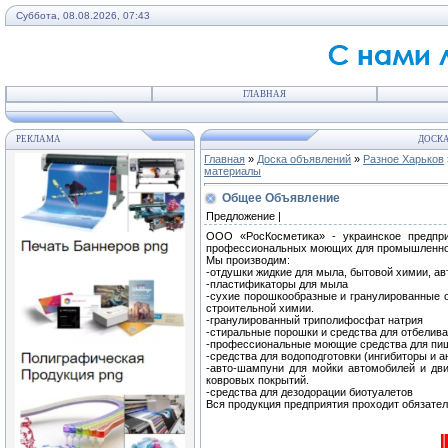
Суббота, 08.08.2026, 07:43
ГЛАВНАЯ
РЕКЛАМА
ДОСКА
Главная
»
Доска объявлений
»
Разное Харьков
материалы
Общее Объявление
Предложение |
ООО «РосКосметика» - украинское предприя
профессиональных моющих для промышленност
Мы производим:
-отдушки жидкие для мыла, бытовой химии, ав
-пластификаторы для мыла
-сухие порошкообразные и гранулированные о
строительной химии.
-гранулированный триполифосфат натрия
-стиральные порошки и средства для отбелива
-профессиональные моющие средства для пи
-средства для водоподготовки (ингибиторы и а
-авто-шампуни для мойки автомобилей и дви
ковровых покрытий.
-средства для дезодорации биотуалетов
Вся продукция предприятия проходит обязате