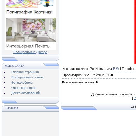
Полиграфия в Днепре
МЕНЮ САЙТА
Контактное лицо
:
РосКосметика
E
W
|
Телефон
Главная страница
Просмотров
:
382
|
Рейтинг
:
0.0
/
0
Информация о сайте
Всего комментариев
:
0
Фотоальбомы
Обратная связь
Доска объявлений
Добавлять комментарии могу
[
Р
Cop
РЕКЛАМА