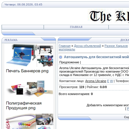
Четверг, 06.08.2026, 03:45
ГЛАВНАЯ
РЕКЛАМА
ДОСКА
Главная
»
Доска объявлений
»
Разное Харьков
материалы
Автошампунь для бесконтактной мой
Предложение |
Aroma Ukraine Автошампунь для бесконтактно
производителей Производство компании ООО 
склада в Николаеве от 12 гривен/кг, с НДС г. Н
Контактное лицо
:
Aroma Ukraine
E
W
|
Телефон
Просмотров
:
119
|
Рейтинг
:
0.0
/
0
Всего комментариев
:
0
Добавлять комментарии могу
[
Р
Cop