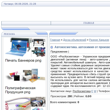
Четверг, 06.08.2026, 21:28
ГЛАВНАЯ
РЕКЛАМА
Главная
»
Доска объявлений
»
Разное Харьков
Автокосметика. автохимия от произв
Предложение |
ООО «РосКосметика» - Украинское предприят
двигателей (активная пена) - авто-шампуни
покрытий. Автомобильный шампунь : Авто-шам
Удаляет самые стойкие дорожные загрязнения 
может также использоваться для чистки двиг
средство может использоваться в качестве
применения: Предварительно сбить струей гр
высыхать на кузове авто. В летний период на
Не использовать для чистки салона автомоби
пропорции для аппаратов высокого давления 1
содержит ядов. Не воспламеняется. pH : 12-13.
Контактное лицо
:
РосКосметика
E
W
|
Телефон
Просмотров
:
280
|
Рейтинг
:
0.0
/
0
Всего комментариев
:
0