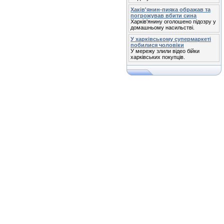
Хаків'янин-пияка ображав та
погрожував вбити сина
Харків'янину оголошено підозру у
домашньому насильстві.
У харківському супермаркеті
побилися чоловіки
У мережу злили відео бійки
харківських покупців.