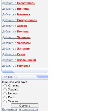
Добавить в
Севастополь
Добавить в
Винница
Добавить в
Макеевка
Добавить в
Симферополь
Добавить в
Херсон
Добавить в
Полтава
Добавить в
Чернигов
Добавить в
Черкассы
Добавить в
Житомир
Добавить в
Сумы
Добавить в
Хмельницкий
Добавить в
Горловка
НАШ ОПРОС
Оцените мой сайт
Отлично
Хорошо
Неплохо
Плохо
Ужасно
Результаты
|
Архив опросов