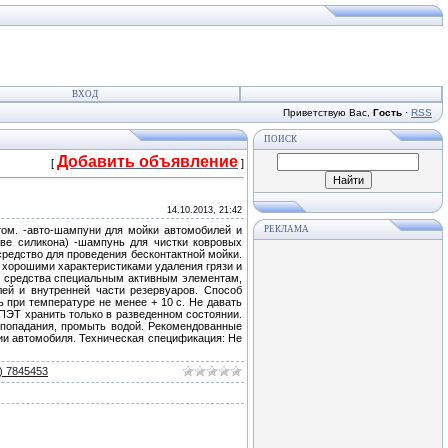
ВХОД
Приветствую Вас
,
Гость
·
RSS
ПОИСК
Добавить объявление
[
]
14.10.2013, 21:42
том. -авто-шампуни для мойки автомобилей и
РЕКЛАМА
ове силикона) -шампунь для чистки ковровых
редство для проведения бесконтактной мойки.
т хорошими характеристиками удаления грязи и
ве средства специальным активным элементам,
ей и внутренней части резервуаров. Способ
 при температуре не менее + 10 с. Не давать
 ПЭТ хранить только в разведенном состоянии.
е попадания, промыть водой. Рекомендованные
нии автомобиля. Техническая спецификация: Не
9) 7845453