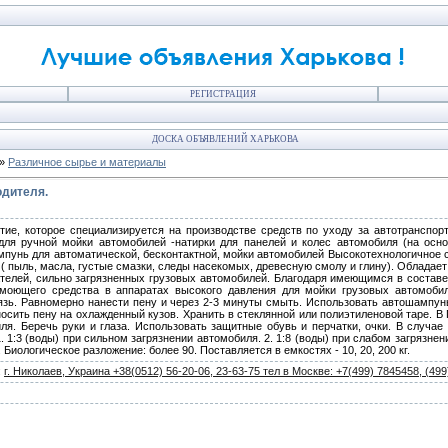
РЕГИСТРАЦИЯ
ДОСКА ОБЪЯВЛЕНИЙ ХАРЬКОВА
»
Различное сырье и материалы
одителя.
ие, которое специализируется на производстве средств по уходу за автотранспор
 для ручной мойки автомобилей -натирки для панелей и колес автомобиля (на осн
пунь для автоматической, бесконтактной, мойки автомобилей Высокотехнологичное с
( пыль, масла, густые смазки, следы насекомых, древесную смолу и глину). Обладае
ателей, сильно загрязненных грузовых автомобилей. Благодаря имеющимся в соста
 моющего средства в аппаратах высокого давления для мойки грузовых автомобил
язь. Равномерно нанести пену и через 2-3 минуты смыть. Использовать автошампунь
носить пену на охлажденный кузов. Хранить в стеклянной или полиэтиленовой таре. В
ля. Беречь руки и глаза. Использовать защитные обувь и перчатки, очки. В случа
. 1:3 (воды) при сильном загрязнении автомобиля. 2. 1:8 (воды) при слабом загрязне
 Биологическое разложение: более 90. Поставляется в емкостях - 10, 20, 200 кг.
:
г. Николаев, Украина +38(0512) 56-20-06, 23-63-75 тел в Москве: +7(499) 7845458, (49