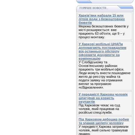
ГОРЯЧИЕ НОВОСТИ...
Харків’яни набрали 15 млн
літрів води з безкоштовних
бюветів
Мережа безкоштовних бюветів у
місті розширюється: вже
працюють 63 об’єкти, ще 9 – у
процесі монтажу.
У Харкові мобільні ЦНАПи
допомагають постраждалим
від останнього обстрілу
оформити документи на
компенсацію
У Слобідському та
Основʼянському районах
працюють три мобільні офіси.
Люди можуть внести пошкоджене
житло до реєстру майна та
подати заявку на отримання
виплат за програмою
«єВідновлення».
У передмісті Харкова чоловік
шпигував на користь
окупантів
Під Харковом чекає на суд
чоловік, який працював на
російські спецслужби.
Під Харковом дебошир побив
та зламав щелепу чоловіку
У передмісті Харкова затримали
чоловік, який сильно травмував
людину.