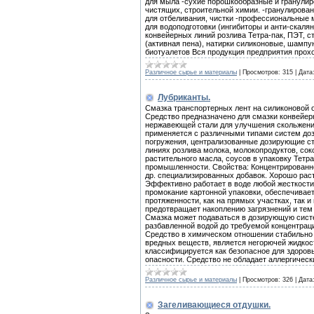
для мыла -сухие порошкообразные и гранулир
чистящих, строительной химии. -гранулирова
для отбеливания, чистки -профессиональные
для водоподготовки (ингибиторы и анти-скаля
конвейерных линий розлива Тетра-пак, ПЭТ, с
(активная пена), натирки силиконовые, шампу
биотуалетов Вся продукция предприятия прох
Различное сырье и материалы
|
Просмотров:
315
|
Дата
Лубриканты.
Смазка транспортерных лент на силиконовой о
Средство предназначено для смазки конвейер
нержавеющей стали для улучшения скольжения
применяется с различными типами систем доз
погружения, централизованные дозирующие ст
линиях розлива молока, молокопродуктов, соко
растительного масла, соусов в упаковку Тетра-
промышленности. Свойства: Концентрированно
др. специализированных добавок. Хорошо раст
Эффективно работает в воде любой жесткости
промокание картонной упаковки, обеспечивае
протяженности, как на прямых участках, так 
предотвращает накоплению загрязнений и тем
Смазка может подаваться в дозирующую систе
разбавленной водой до требуемой концентраци
Средство в химическом отношении стабильно 
вредных веществ, является негорючей жидкос
классифицируется как безопасное для здоровья
опасности. Средство не обладает аллергичес
Различное сырье и материалы
|
Просмотров:
326
|
Дата
Загеливающиеся отдушки.