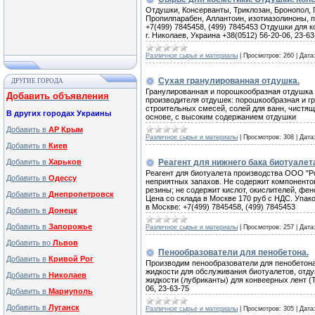
Отдушки, Консерванты, Триклозан, Бронопол, 
Пропилпарабен, Аллантоин, изотиазолиноны, п
+7(499) 7845458, (499) 7845453 Отдушки для 
г. Николаев, Украина +38(0512) 56-20-06, 23-63
Различное сырье и материалы
|
Просмотров:
260
|
Дата
Сухая гранулированная отдушка.
ДРУГИЕ ГОРОДА
Гранулированная и порошкообразная отдушка 
Добавить объявления
производителя отдушек: порошкообразная и г
строительных смесей, солей для ванн, чистящ
В других городах Украины
основе, с высоким содержанием отдушки
Добавить в
АР Крым
Различное сырье и материалы
|
Просмотров:
308
|
Дата
Добавить в
Киев
Добавить в
Харьков
Реагент для нижнего бака биотуалет
Реагент для биотуалета производства ООО "Р
Добавить в
Одессу
неприятных запахов. Не содержит компоненто
резины; не содержит кислот, окислителей, фе
Добавить в
Днепропетровск
Цена со склада в Москве 170 руб с НДС. Упаков
в Москве: +7(499) 7845458, (499) 7845453
Добавить в
Донецк
Добавить в
Запорожье
Различное сырье и материалы
|
Просмотров:
257
|
Дата
Добавить во
Львов
Пенообразователи для пенобетона.
Добавить в
Кривой Рог
Производим пенообразователи для пенобетона
жидкости для обслуживания биотуалетов, отд
Добавить в
Николаев
жидкости (лубриканты) для конвеерных лент (Т
06, 23-63-75
Добавить в
Мариуполь
Добавить в
Луганск
Различное сырье и материалы
|
Просмотров:
305
|
Дата