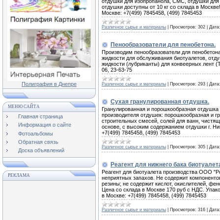
отдушки для изопропанола, СМС, отдушки для 
отдушки доступны от 10 кг со склада в Москве!
Москве: +7(499) 7845458, (499) 7845453
Различное сырье и материалы
|
Просмотров:
302
|
Дата
Пенообразователи для пенобетона.
Производим пенообразователи для пенобетона
жидкости для обслуживания биотуалетов, отд
жидкости (лубриканты) для конвеерных лент (Т
06, 23-63-75
Полиграфия в Днепре
Различное сырье и материалы
|
Просмотров:
293
|
Дата
Сухая гранулированная отдушка.
МЕНЮ САЙТА
Гранулированная и порошкообразная отдушка 
производителя отдушек: порошкообразная и г
Главная страница
строительных смесей, солей для ванн, чистящ
Информация о сайте
основе, с высоким содержанием отдушки г. Ник
+7(499) 7845458, (499) 7845453
Фотоальбомы
Обратная связь
Различное сырье и материалы
|
Просмотров:
305
|
Дата
Доска объявлений
Реагент для нижнего бака биотуалет
Реагент для биотуалета производства ООО "Р
РЕКЛАМА
неприятных запахов. Не содержит компоненто
резины; не содержит кислот, окислителей, фе
Цена со склада в Москве 170 руб с НДС. Упаков
в Москве: +7(499) 7845458, (499) 7845453
Различное сырье и материалы
|
Просмотров:
316
|
Дата