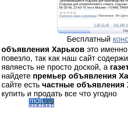
Загелевающиеся отдушки для производства ге
Отдушки для изопропилового спирта, отдушки 
56-20-06, 23-63-75 тел в Москве: +7(499) 78454
Различное сырье и материалы
|
Просмотров:
334
|
Дата
1-20
21-40
...
141-160
1
Cop
Бесплатный
кон
объявления Харьков
это именно 
повезло, так как наш сайт содерж
являесть не просто доской, а
газе
найдете
премьер объявления Х
сайте есть
частные объявления
купить и продать все что угодно