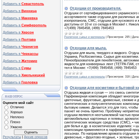
Добавить в
Севастополь
Отдушки от производителя.
Добавить в
Винница
Отдушки от сертифицированного украинского 
ассортименте также отдушки для различных а
Добавить в
Макеевка
изопропанола, СМС, отдушки для кускового и
доступны от 10 кг со склада в Москве! г. Никол
Добавить в
Симферополь
+7(499) 7845458, (499) 7845453
Добавить в
Херсон
Различное сырье и материалы
|
Просмотров:
295
|
Дата
Добавить в
Полтава
Добавить в
Чернигов
Отдушки для мыла.
Отдушки для мыла, твердого и жидкого. Отдуш
Добавить в
Черкассы
Украина, РосКосметика. Сырье для косметики.
Пенообразователи для пенобетонов, автохими
Добавить в
Житомир
жидкости для конвеерных лент (ТЕТРА-ПАК, сте
тел в Москве: +7(499) 7845458, (499) 7845453
Добавить в
Сумы
Добавить в
Хмельницкий
Различное сырье и материалы
|
Просмотров:
318
|
Дата
Добавить в
Горловка
Отдушки для косметики и бытовой х
Отдушка жидкая и сухая — это смесь синтет
Парфюмерная композиция обладает многогран
НАШ ОПРОС
цветочные, фруктовые, древесные, свежие и д
Оцените мой сайт
синтетических и полусинтетических композици
Отлично
бытовую химию. Делается это для того, чтобы
пахнет не очень приятно. Проблему неприятн
Хорошо
отдушки являются неотъемлемой частью прои
Неплохо
автомобильных картонных и гелевых ароматиз
Плохо
синтетических моющих средствах (СМС), • чис
для белья и др. в косметических изделиях: • 
Ужасно
композиции применяются в парфюмерной продук
лосьонах. По направлению аромата отдушки под
Результаты
|
Архив опросов
древесные, • фруктово-ягодные, • зеленые, тр