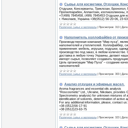
Сырье для косметики. Отдушки. Кон
Отдушки, Консерванты, Триклозан, Бронопол, 
Пропилпарабен, Аллантоин, изотиазолиноны, п
+7(499) 7845458, (499) 7845453 Отдушки для 
г. Николаев, Украина +38(0512) 56-20-06, 23-63
Различное сырье и материалы
|
Просмотров:
313
|
Дата
Наполнитель холлофайбер от произ
Производственная компания “Мир пуха”, явл
наполнителей и утеплителей. Холлофайбер, си
применения: мебель, игрушки, подушки, одежд
производство под заказ, в любом количестве.
доставка в любую точку Украины, делают наш
импорт сырья, позволяет создавать продукцию
Цель организации “Мир Пуха” – создание кач
наполнителей
Различное сырье и материалы
|
Просмотров:
303
|
Дата
Анализ отдушек и эфирных масел.
Aroma fragrances and essential oils analysis
"Roscosmetic" Ltd., Ukraine, Nikolaev, provid
Spectrometry analysis) for unknown mixtures of ar
identification of solvents, determination of active 
For any additional information, please, contact us:
+38 (0512)56-17-91
+38 (0512)23-63-75
Различное сырье и материалы
|
Просмотров:
323
|
Дата
Сырье для косметики. Отдушки. Кон