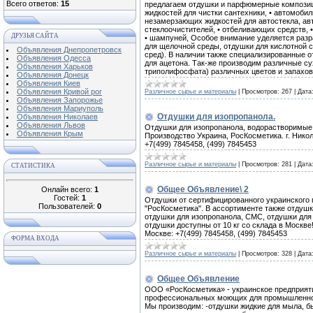
Всего ответов:
15
предлагаем отдушки и парфюмерные композиции
жидкостей для чистки сантехники, • автомоби
незамерзающих жидкостей для автостекла, авт
стеклоочистителей, • отбеливающих средств, •
ДРУЗЬЯ САЙТА
• шампуней, Особое внимание уделяется разр
для щелочной среды, отдушки для кислотной 
Объявления Днепропетровск
сред). В наличии также специализированные о
Объявления Одесса
для ацетона. Так-же производим различные с
Объявления Харьков
триполифосфата) различных цветов и запахов
Объявления Донецк
Объявления Киев
Объявления Кривой рог
Различное сырье и материалы
|
Просмотров:
267
|
Дата
Объявления Запорожье
Объявления Мариуполь
Отдушки для изопропанола.
Объявления Николаев
Объявления Львов
Отдушки для изопропанола, водорастворимые 
Объявления Крым
Производство Украина, РосКосметика. г. Никол
+7(499) 7845458, (499) 7845453
Различное сырье и материалы
|
Просмотров:
281
|
Дата
СТАТИСТИКА
Общее Объявление\ 2
Онлайн всего:
1
Гостей:
1
Отдушки от сертифицированного украинского
Пользователей:
0
"РосКосметика". В ассортименте также отдуш
отдушки для изопропанола, СМС, отдушки для 
отдушки доступны от 10 кг со склада в Москве!
Москве: +7(499) 7845458, (499) 7845453
ФОРМА ВХОДА
Различное сырье и материалы
|
Просмотров:
328
|
Дата
Общее Объявление
ООО «РосКосметика» - украинское предприяти
профессиональных моющих для промышленност
Мы производим: -отдушки жидкие для мыла, б