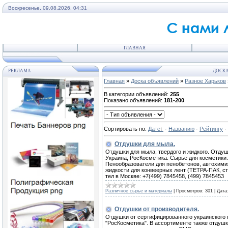
Воскресенье, 09.08.2026, 04:31
ГЛАВНАЯ
РЕКЛАМА
ДОСКА
Главная
»
Доска объявлений
»
Разное Харьков
В категории объявлений
:
255
Показано объявлений
:
181-200
Сортировать по
:
Дате
·
Названию
·
Рейтингу
·
Отдушки для мыла.
Отдушки для мыла, твердого и жидкого. Отдуш
Украина, РосКосметика. Сырье для косметики.
Пенообразователи для пенобетонов, автохими
жидкости для конвеерных лент (ТЕТРА-ПАК, сте
тел в Москве: +7(499) 7845458, (499) 7845453
Различное сырье и материалы
|
Просмотров:
301
|
Дата
Отдушки от производителя.
Отдушки от сертифицированного украинского
"РосКосметика". В ассортименте также отдуш