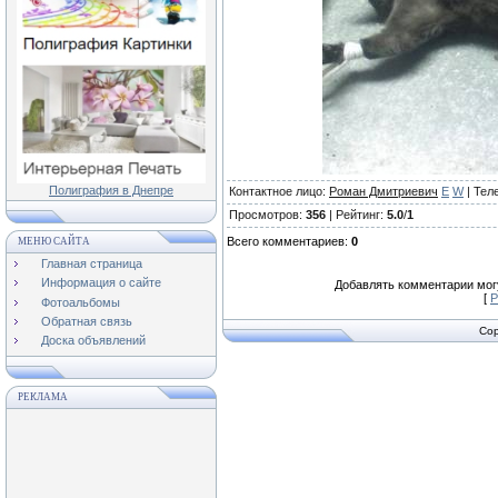
Полиграфия в Днепре
Контактное лицо
:
Роман Дмитриевич
E
W
|
Тел
Просмотров
:
356
|
Рейтинг
:
5.0
/
1
Всего комментариев
:
0
МЕНЮ САЙТА
Главная страница
Информация о сайте
Добавлять комментарии могу
[
Р
Фотоальбомы
Обратная связь
Cop
Доска объявлений
РЕКЛАМА