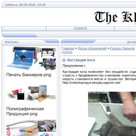
Суббота, 08.08.2026, 23:29
ГЛАВНАЯ
РЕКЛАМА
ДОСКА
Главная
»
Доска объявлений
»
Разное Харьков
услуги
Кастрация кота
Предложение |
Кастрация кота позволяет без неудобств сод
страсть к бродяжничеству и желание пометить
шерсть становится мягче и пушистее. Ветерин
http://veterinarnaya-bespla.uaprom.net/