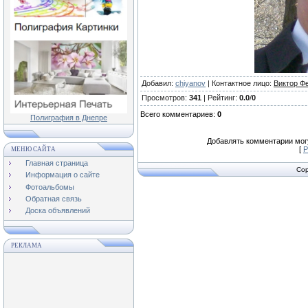
Добавил
:
chiyanov
|
Контактное лицо
:
Виктор Ф
Просмотров
:
341
|
Рейтинг
:
0.0
/
0
Всего комментариев
:
0
Полиграфия в Днепре
Добавлять комментарии могу
[
Р
МЕНЮ САЙТА
Главная страница
Cop
Информация о сайте
Фотоальбомы
Обратная связь
Доска объявлений
РЕКЛАМА