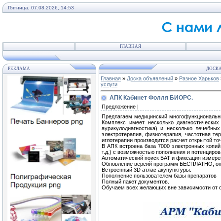
Пятница, 07.08.2026, 14:53
ГЛАВНАЯ
РЕКЛАМА
ДОСКА
Главная
»
Доска объявлений
»
Разное Харьков
услуги
АПК Кабинет Фолля БИОРС.
Предложение |
Предлагаем медицинский многофункциональны
Комплекс имеет несколько диагностических 
аурикулодиагностика) и несколько лечебных
электротерапия, физиотерапия, частотная тер
иглотерапии производится расчет открытой точк
В АПК встроена база 7000 электронных копий 
т.д.) с возможностью пополнения и потенциро
Автоматический поиск БАТ и фиксация измере
Обновление версий программ БЕСПЛАТНО, опла
Встроенный 3D атлас акупунктуры.
Пополнение пользователем базы препаратов
Полный пакет документов.
Обучаем всех желающих вне зависимости от 